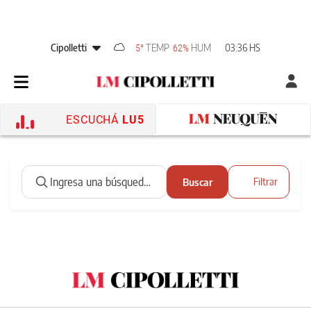
Cipolletti
TEMP
HUM
03:36 HS
5°
62%
ESCUCHÁ
LU5
Buscar
Filtrar