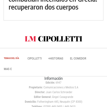
recuperaron dos cuerpos
CIPOLLETTI
+HISTORIAS
EL COMEDOR
TEMAS DEL DÍA
MAS E
Información
Edición:
6947
Propietario:
Comunicaciones y Medios S.A
Director:
Juan Carlos Schroeder
Editor General:
Ángel Casagrande
Domicilio:
Fotheringham 445, Neuquén (CP 8300)
Teléfono:
(0299) 449 0400 / 449 0410