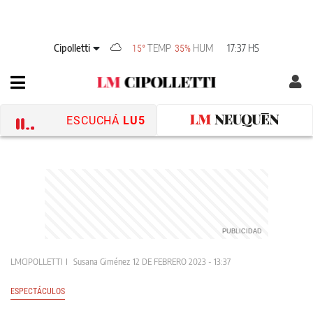
Cipolletti
TEMP
HUM
17:37 HS
15°
35%
ESCUCHÁ
LU5
LMCIPOLLETTI
Susana Giménez
12 DE FEBRERO 2023 - 13:37
ESPECTÁCULOS