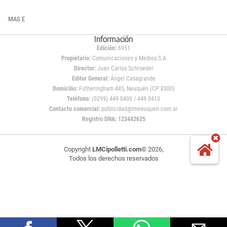
MAS E
Información
Edición:
6951
Propietario:
Comunicaciones y Medios S.A
Director:
Juan Carlos Schroeder
Editor General:
Ángel Casagrande
Domicilio:
Fotheringham 445, Neuquén (CP 8300)
Teléfono:
(0299) 449 0400 / 449 0410
Contacto comercial:
publicidad@lmneuquen.com.ar
Registro DNA: 123442625
Copyright
LMCipolletti.com
© 2026,
Todos los derechos reservados