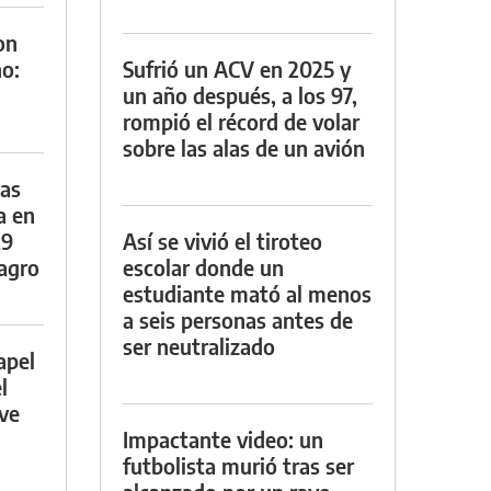
on
o:
Sufrió un ACV en 2025 y
un año después, a los 97,
rompió el récord de volar
sobre las alas de un avión
das
a en
29
Así se vivió el tiroteo
lagro
escolar donde un
estudiante mató al menos
a seis personas antes de
ser neutralizado
apel
l
rve
Impactante video: un
futbolista murió tras ser