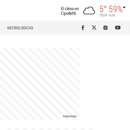
5°
59%
El clima en
Cipolletti
TEMP
HUM
NECROLÓGICAS