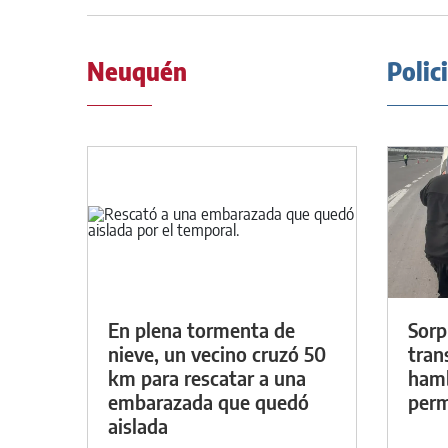
Neuquén
Polic
En plena tormenta de
Sorp
nieve, un vecino cruzó 50
tran
km para rescatar a una
hamb
embarazada que quedó
perm
aislada