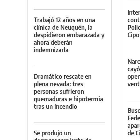
Inte
Trabajó 12 años en una
cont
clínica de Neuquén, la
Poli
despidieron embarazada y
Cipol
ahora deberán
indemnizarla
Narc
cayó
Dramático rescate en
oper
plena nevada: tres
vent
personas sufrieron
quemaduras e hipotermia
tras un incendio
Busc
Fede
apar
Se produjo un
de Ci