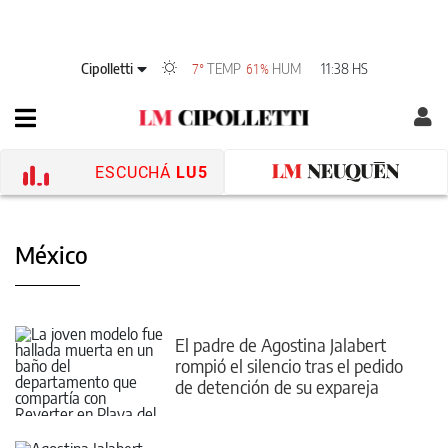
Cipolletti
TEMP
HUM
11:38 HS
7°
61%
ESCUCHÁ
LU5
México
El padre de Agostina Jalabert
rompió el silencio tras el pedido
de detención de su expareja