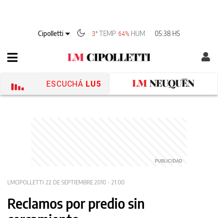
Cipolletti
TEMP
HUM
05:38 HS
3°
64%
ESCUCHÁ
LU5
LMCIPOLLETTI
22 DE SEPTIEMBRE 2010 - 21:00
Reclamos por predio sin