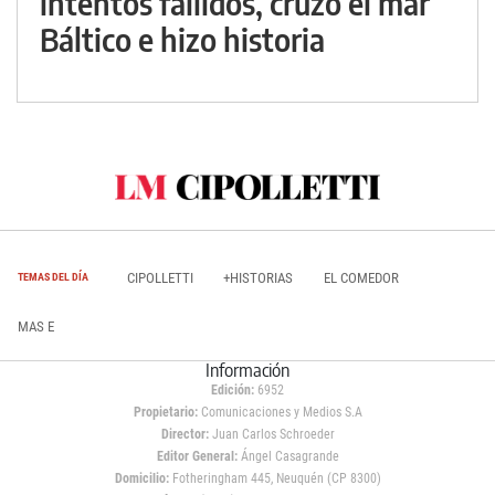
intentos fallidos, cruzó el mar
Báltico e hizo historia
CIPOLLETTI
+HISTORIAS
EL COMEDOR
TEMAS DEL DÍA
MAS E
Información
Edición:
6952
Propietario:
Comunicaciones y Medios S.A
Director:
Juan Carlos Schroeder
Editor General:
Ángel Casagrande
Domicilio:
Fotheringham 445, Neuquén (CP 8300)