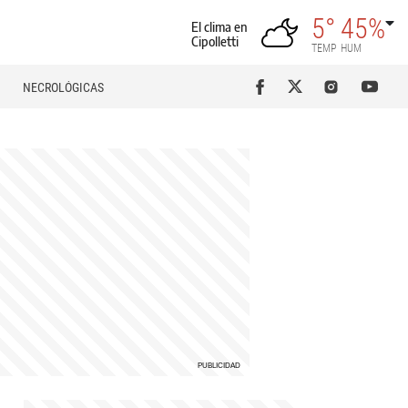
5°
45%
El clima en
Cipolletti
TEMP
HUM
NECROLÓGICAS