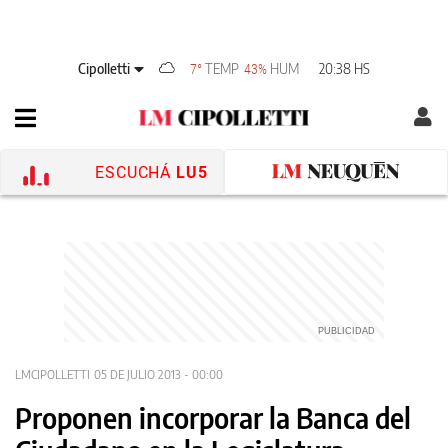
Cipolletti
TEMP
HUM
20:38 HS
7°
43%
ESCUCHÁ
LU5
LMCIPOLLETTI
05 DE JULIO 2013 - 00:00
Proponen incorporar la Banca del