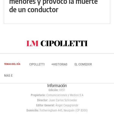
menores y provocó la muerte
de un conductor
CIPOLLETTI
+HISTORIAS
EL COMEDOR
TEMAS DEL DÍA
MAS E
Información
Edición:
6951
Propietario:
Comunicaciones y Medios S.A
Director:
Juan Carlos Schroeder
Editor General:
Ángel Casagrande
Domicilio:
Fotheringham 445, Neuquén (CP 8300)