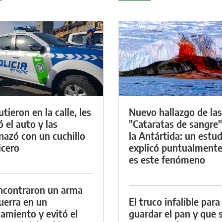
tieron en la calle, les
Nuevo hallazgo de las
ó el auto y las
"Cataratas de sangre"
azó con un cuchillo
la Antártida: un estud
icero
explicó puntualment
es este fenómeno
ncontraron un arma
uerra en un
El truco infalible para
namiento y evitó el
guardar el pan y que 