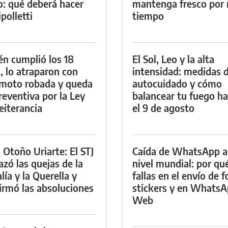
io: qué deberá hacer
mantenga fresco por
polletti
tiempo
én cumplió los 18
El Sol, Leo y la alta
, lo atraparon con
intensidad: medidas 
moto robada y queda
autocuidado y cómo
reventiva por la Ley
balancear tu fuego h
eiterancia
el 9 de agosto
 Otoño Uriarte: El STJ
Caída de WhatsApp a
azó las quejas de la
nivel mundial: por qu
lía y la Querella y
fallas en el envío de f
irmó las absoluciones
stickers y en Whats
Web