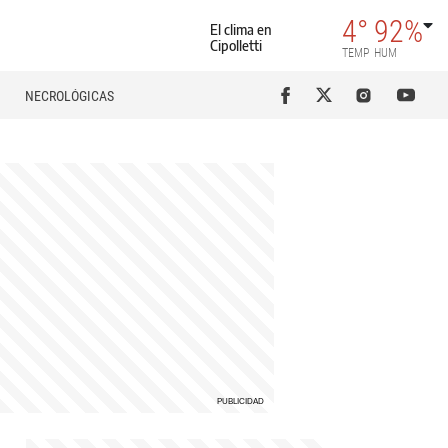
4°
92%
El clima en
Cipolletti
TEMP
HUM
NECROLÓGICAS