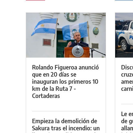
Rolando Figueroa anunció
Discu
que en 20 días se
cruz
inauguran los primeros 10
amen
km de la Ruta 7 -
carn
Cortaderas
Le e
Empieza la demolición de
de g
Sakura tras el incendio: un
alla