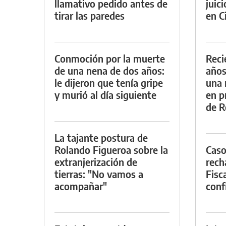
llamativo pedido antes de
juic
tirar las paredes
en Ci
Conmoción por la muerte
Reci
de una nena de dos años:
años
le dijeron que tenía gripe
una 
y murió al día siguiente
en p
de R
La tajante postura de
Rolando Figueroa sobre la
Caso
extranjerización de
rech
tierras: "No vamos a
Fisca
acompañar"
conf