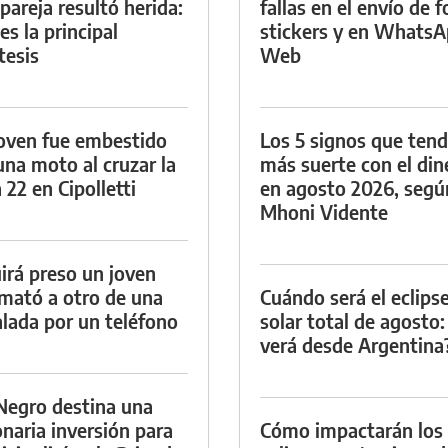
 pareja resultó herida:
fallas en el envío de f
es la principal
stickers y en Whats
tesis
Web
oven fue embestido
Los 5 signos que ten
una moto al cruzar la
más suerte con el din
 22 en Cipolletti
en agosto 2026, segú
Mhoni Vidente
irá preso un joven
mató a otro de una
Cuándo será el eclips
lada por un teléfono
solar total de agosto:
verá desde Argentina
Negro destina una
onaria inversión para
Cómo impactarán los