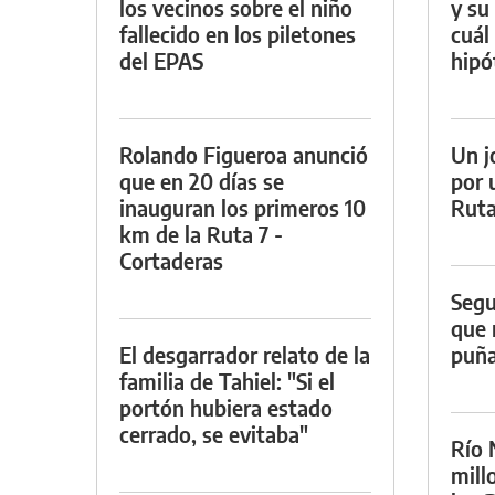
los vecinos sobre el niño
y su
fallecido en los piletones
cuál 
del EPAS
hipó
Rolando Figueroa anunció
Un j
que en 20 días se
por 
inauguran los primeros 10
Ruta
km de la Ruta 7 -
Cortaderas
Segu
que 
El desgarrador relato de la
puña
familia de Tahiel: "Si el
portón hubiera estado
cerrado, se evitaba"
Río 
mill