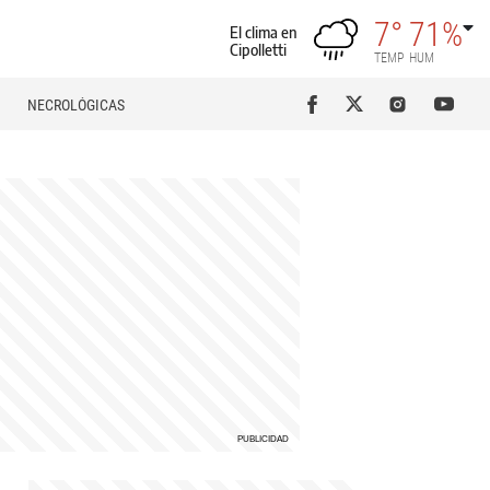
7°
71%
El clima en
Cipolletti
TEMP
HUM
NECROLÓGICAS