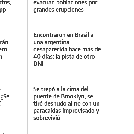
otos,
evacuan poblaciones por
App
grandes erupciones
Encontraron en Brasil a
drán
una argentina
ero
desaparecida hace más de
n
40 días: la pista de otro
DNI
e
Se trepó a la cima del
 ¿Se
puente de Brooklyn, se
?
tiró desnudo al río con un
paracaídas improvisado y
sobrevivió