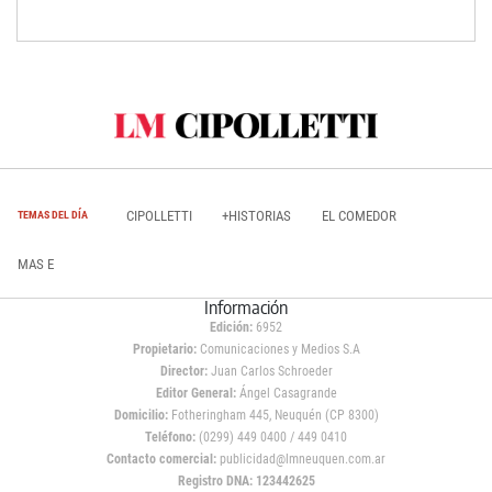
CIPOLLETTI
+HISTORIAS
EL COMEDOR
TEMAS DEL DÍA
MAS E
Información
Edición:
6952
Propietario:
Comunicaciones y Medios S.A
Director:
Juan Carlos Schroeder
Editor General:
Ángel Casagrande
Domicilio:
Fotheringham 445, Neuquén (CP 8300)
Teléfono:
(0299) 449 0400 / 449 0410
Contacto comercial:
publicidad@lmneuquen.com.ar
Registro DNA: 123442625