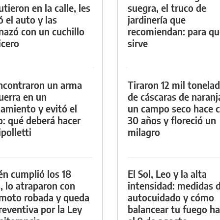
tieron en la calle, les
suegra, el truco de
ó el auto y las
jardinería que
azó con un cuchillo
recomiendan: para qu
icero
sirve
ncontraron un arma
Tiraron 12 mil tonela
uerra en un
de cáscaras de naranj
namiento y evitó el
un campo seco hace c
io: qué deberá hacer
30 años y floreció un
polletti
milagro
én cumplió los 18
El Sol, Leo y la alta
, lo atraparon con
intensidad: medidas 
moto robada y queda
autocuidado y cómo
reventiva por la Ley
balancear tu fuego h