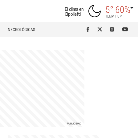
5°
60%
El clima en
Cipolletti
TEMP
HUM
NECROLÓGICAS