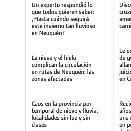
Un experto respondió lo
Discu
que todos quieren saber:
cruz
¿Hasta cuándo seguirá
amen
este invierno tan lluvioso
carn
en Neuquén?
Le e
La nieve y el hielo
de g
complican la circulación
alla
en rutas de Neuquén: las
juic
zonas afectadas
en Ci
Caos en la provincia por
Reci
temporal de nieve y lluvia:
años
localidades sin luz y sin
una 
clases
en p