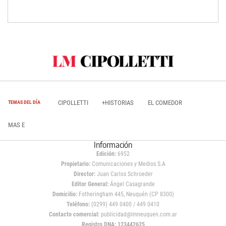
CIPOLLETTI
+HISTORIAS
EL COMEDOR
TEMAS DEL DÍA
MAS E
Información
Edición:
6952
Propietario:
Comunicaciones y Medios S.A
Director:
Juan Carlos Schroeder
Editor General:
Ángel Casagrande
Domicilio:
Fotheringham 445, Neuquén (CP 8300)
Teléfono:
(0299) 449 0400 / 449 0410
Contacto comercial:
publicidad@lmneuquen.com.ar
Registro DNA: 123442625