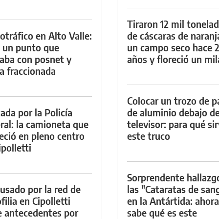
Tiraron 12 mil tonela
otráfico en Alto Valle:
de cáscaras de naranj
 un punto que
un campo seco hace 
aba con posnet y
años y floreció un mi
a fraccionada
Colocar un trozo de p
ada por la Policía
de aluminio debajo de
ral: la camioneta que
televisor: para qué si
eció en pleno centro
este truco
polletti
Sorprendente hallazg
cusado por la red de
las "Cataratas de san
ilia en Cipolletti
en la Antártida: ahora
e antecedentes por
sabe qué es este