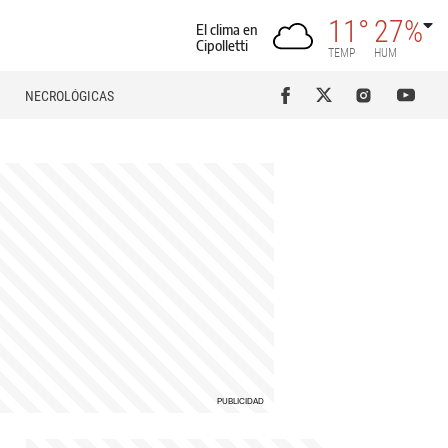
11°
27%
El clima en
Cipolletti
TEMP
HUM
NECROLÓGICAS