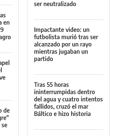
ser neutralizado
das
a en
29
Impactante video: un
lagro
futbolista murió tras ser
alcanzado por un rayo
mientras jugaban un
partido
apel
l
rve
Tras 55 horas
ininterrumpidas dentro
del agua y cuatro intentos
fallidos, cruzó el mar
o de
Báltico e hizo historia
gre"
 se