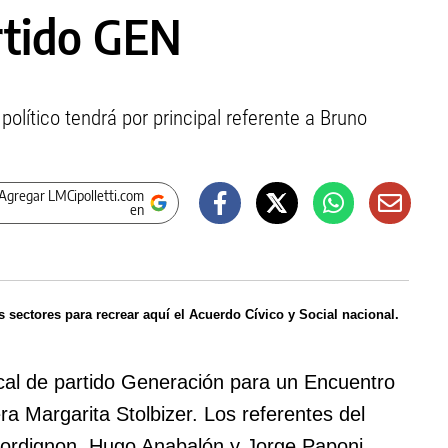
rtido GEN
lítico tendrá por principal referente a Bruno
Agregar LMCipolletti.com
en
s sectores para recrear aquí el Acuerdo Cívico y Social nacional.
al de partido Generación para un Encuentro
ra Margarita Stolbizer. Los referentes del
Bordignon, Hugo Anabalón y Jorge Paponi,