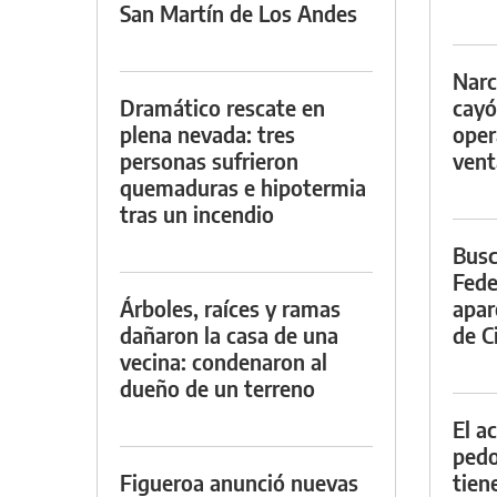
San Martín de Los Andes
Narc
Dramático rescate en
cayó
plena nevada: tres
oper
personas sufrieron
vent
quemaduras e hipotermia
tras un incendio
Busc
Fede
Árboles, raíces y ramas
apar
dañaron la casa de una
de Ci
vecina: condenaron al
dueño de un terreno
El a
pedof
Figueroa anunció nuevas
tien