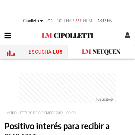
Cipolletti
TEMP
HUM
18:12 HS
10°
38%
ESCUCHÁ
LU5
LMCIPOLLETTI
20 DE DICIEMBRE 2012 - 00:00
Positivo interés para recibir a