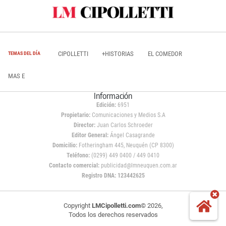
CIPOLLETTI
+HISTORIAS
EL COMEDOR
TEMAS DEL DÍA
MAS E
Información
Edición:
6951
Propietario:
Comunicaciones y Medios S.A
Director:
Juan Carlos Schroeder
Editor General:
Ángel Casagrande
Domicilio:
Fotheringham 445, Neuquén (CP 8300)
Teléfono:
(0299) 449 0400 / 449 0410
Contacto comercial:
publicidad@lmneuquen.com.ar
Registro DNA: 123442625
Copyright
LMCipolletti.com
© 2026,
Todos los derechos reservados