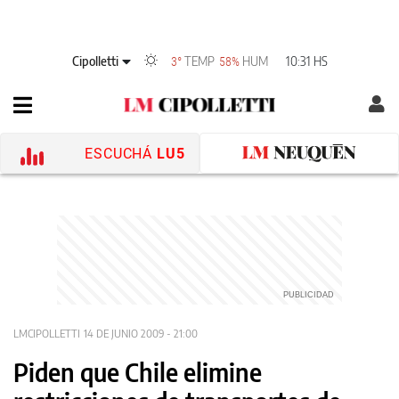
Cipolletti
TEMP
HUM
10:31 HS
3°
58%
ESCUCHÁ
LU5
LMCIPOLLETTI
14 DE JUNIO 2009 - 21:00
Piden que Chile elimine