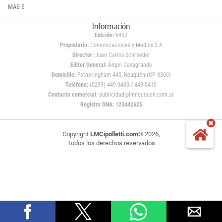
MAS E
Información
Edición:
6952
Propietario:
Comunicaciones y Medios S.A
Director:
Juan Carlos Schroeder
Editor General:
Ángel Casagrande
Domicilio:
Fotheringham 445, Neuquén (CP 8300)
Teléfono:
(0299) 449 0400 / 449 0410
Contacto comercial:
publicidad@lmneuquen.com.ar
Registro DNA: 123442625
Copyright
LMCipolletti.com
© 2026,
Todos los derechos reservados