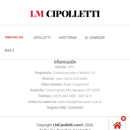
CIPOLLETTI
+HISTORIAS
EL COMEDOR
TEMAS DEL DÍA
MAS E
Información
Edición:
6951
Propietario:
Comunicaciones y Medios S.A
Director:
Juan Carlos Schroeder
Editor General:
Ángel Casagrande
Domicilio:
Fotheringham 445, Neuquén (CP 8300)
Teléfono:
(0299) 449 0400 / 449 0410
Contacto comercial:
publicidad@lmneuquen.com.ar
Registro DNA: 123442625
Copyright
LMCipolletti.com
© 2026,