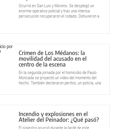
Ocurrió en San Luis y Moreno. Se desplegó un
enorme operativo policial y tras una intensa
persecución recuperaron el rodado. Detuvieron a
un joven.
Crimen de Los Médanos: la
movilidad del acusado en el
centro de la escena
En la segunda jornada por el homicidio de Paulo
Moncada se proyectó un video del momento del
hecho. También declararon peritos, un policía, una
médica y vecinos del sector donde ocurrió el
hecho.
Incendio y explosiones en el
Atelier del Peinador: ¿Qué pasó?
El siniestro ocurrió durante la tarde de este