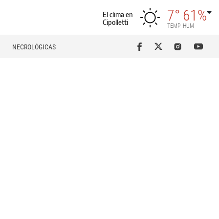
7°
61%
El clima en
Cipolletti
TEMP
HUM
NECROLÓGICAS