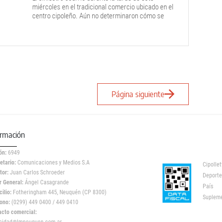
miércoles en el tradicional comercio ubicado en el
centro cipoleño. Aún no determinaron cómo se
desataron las llamas. Bomberos actuaron a
tiempo.
Página siguiente
ormación
ón:
6949
etario:
Comunicaciones y Medios S.A
Cipollet
tor:
Juan Carlos Schroeder
Deporte
r General:
Ángel Casagrande
País
ilio:
Fotheringham 445, Neuquén (CP 8300)
Suplem
ono:
(0299) 449 0400 / 449 0410
acto comercial: