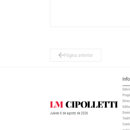
Página anterior
Inf
Edici
Propi
Direc
Edito
Domic
Jueves
6 de
agosto
de 2026
Teléf
Cont