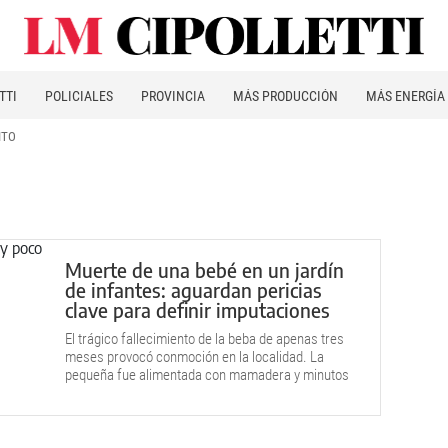
TTI
POLICIALES
PROVINCIA
MÁS PRODUCCIÓN
MÁS ENERGÍA
ITO
Muerte de una bebé en un jardín
de infantes: aguardan pericias
clave para definir imputaciones
El trágico fallecimiento de la beba de apenas tres
meses provocó conmoción en la localidad. La
pequeña fue alimentada con mamadera y minutos
después, descubrieron que no respiraba.