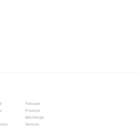
ti
Policiales
s
Provincia
Más Energía
entos
Servicios