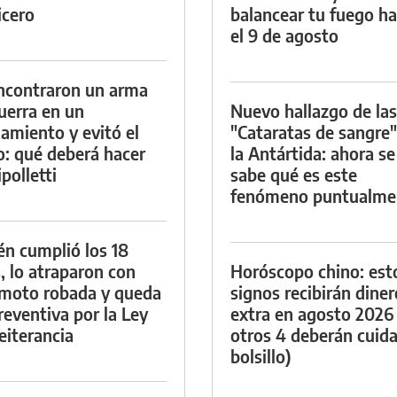
icero
balancear tu fuego h
el 9 de agosto
ncontraron un arma
uerra en un
Nuevo hallazgo de las
namiento y evitó el
"Cataratas de sangre"
io: qué deberá hacer
la Antártida: ahora se
polletti
sabe qué es este
fenómeno puntualme
én cumplió los 18
, lo atraparon con
Horóscopo chino: est
moto robada y queda
signos recibirán diner
reventiva por la Ley
extra en agosto 2026
eiterancia
otros 4 deberán cuida
bolsillo)