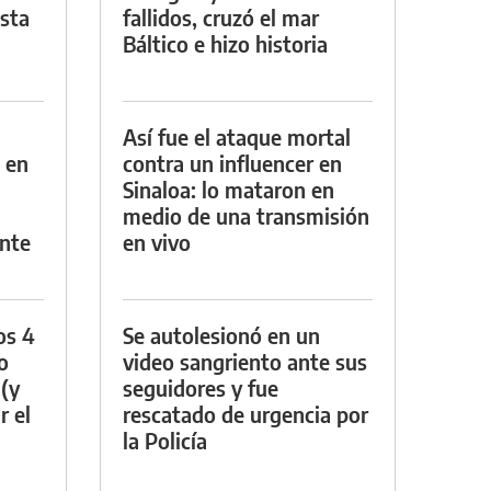
asta
fallidos, cruzó el mar
Báltico e hizo historia
Así fue el ataque mortal
 en
contra un influencer en
Sinaloa: lo mataron en
medio de una transmisión
nte
en vivo
os 4
Se autolesionó en un
o
video sangriento ante sus
 (y
seguidores y fue
r el
rescatado de urgencia por
la Policía