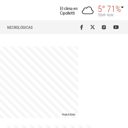
5°
71%
El clima en
Cipolletti
TEMP
HUM
NECROLÓGICAS