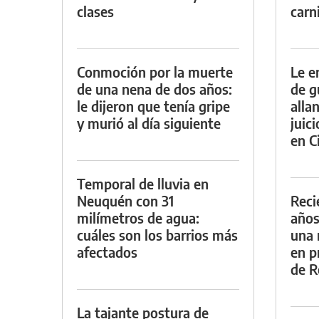
clases
carn
Conmoción por la muerte
Le e
de una nena de dos años:
de g
le dijeron que tenía gripe
alla
y murió al día siguiente
juic
en Ci
Temporal de lluvia en
Neuquén con 31
Reci
milímetros de agua:
años
cuáles son los barrios más
una 
afectados
en p
de R
La tajante postura de