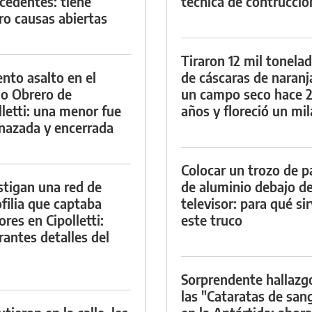
cedentes: tiene
técnica de contrucció
ro causas abiertas
Tiraron 12 mil tonela
ento asalto en el
de cáscaras de naranj
io Obrero de
un campo seco hace 
lletti: una menor fue
años y floreció un mi
azada y encerrada
Colocar un trozo de p
stigan una red de
de aluminio debajo de
filia que captaba
televisor: para qué si
res en Cipolletti:
este truco
rantes detalles del
Sorprendente hallazg
las "Cataratas de san