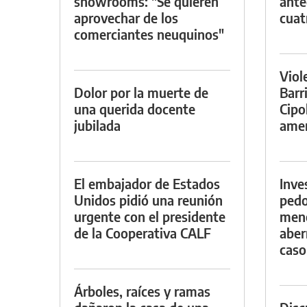
showrooms: "Se quieren
ante
aprovechar de los
cuat
comerciantes neuquinos"
Viol
Dolor por la muerte de
Barr
una querida docente
Cipo
jubilada
amen
El embajador de Estados
Inve
Unidos pidió una reunión
pedo
urgente con el presidente
meno
de la Cooperativa CALF
aber
caso
Árboles, raíces y ramas