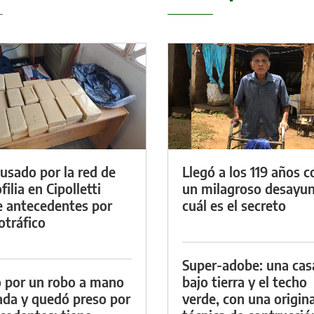
cusado por la red de
Llegó a los 119 años c
ilia en Cipolletti
un milagroso desayun
e antecedentes por
cuál es el secreto
otráfico
Super-adobe: una cas
 por un robo a mano
bajo tierra y el techo
da y quedó preso por
verde, con una origina