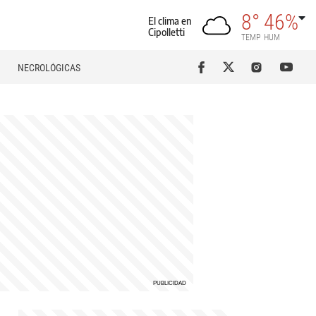
8°
46%
El clima en
Cipolletti
TEMP
HUM
NECROLÓGICAS