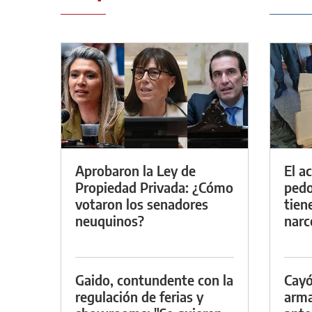
Aprobaron la Ley de
El a
Propiedad Privada: ¿Cómo
pedof
votaron los senadores
tien
neuquinos?
narc
Gaido, contundente con la
Cayó
regulación de ferias y
arma