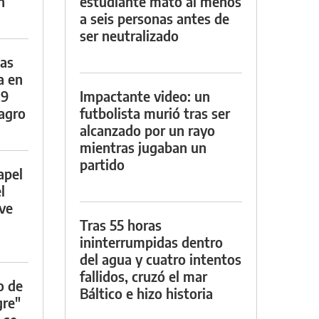
n
estudiante mató al menos
a seis personas antes de
ser neutralizado
das
a en
29
Impactante video: un
lagro
futbolista murió tras ser
alcanzado por un rayo
mientras jugaban un
partido
apel
l
rve
Tras 55 horas
ininterrumpidas dentro
del agua y cuatro intentos
fallidos, cruzó el mar
o de
Báltico e hizo historia
gre"