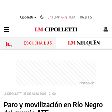
Cipolletti
TEMP
HUM
06:21 HS
3°
64%
ESCUCHÁ
LU5
LMCIPOLLETTI
23 DE JUNIO 2009 - 21:00
Paro y movilización en Río Negro