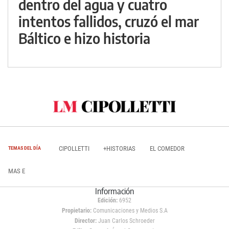
dentro del agua y cuatro
intentos fallidos, cruzó el mar
Báltico e hizo historia
CIPOLLETTI
+HISTORIAS
EL COMEDOR
TEMAS DEL DÍA
MAS E
Información
Edición:
6952
Propietario:
Comunicaciones y Medios S.A
Director:
Juan Carlos Schroeder