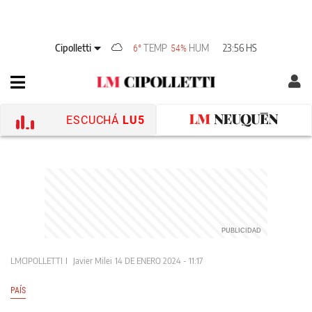
Cipolletti
TEMP
HUM
23:56 HS
6°
54%
ESCUCHÁ
LU5
LMCIPOLLETTI
Javier Milei
14 DE ENERO 2024 - 11:17
PAÍS