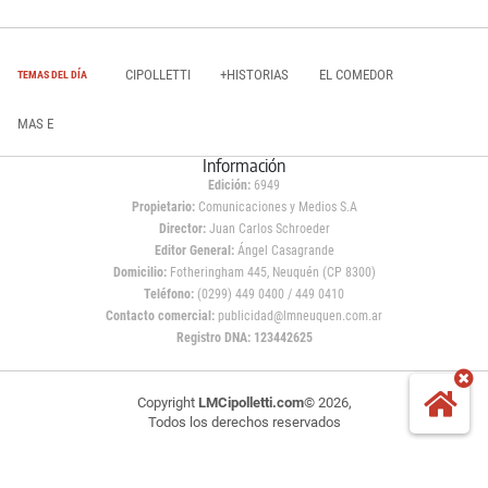
CIPOLLETTI
+HISTORIAS
EL COMEDOR
TEMAS DEL DÍA
MAS E
Información
Edición:
6949
Propietario:
Comunicaciones y Medios S.A
Director:
Juan Carlos Schroeder
Editor General:
Ángel Casagrande
Domicilio:
Fotheringham 445, Neuquén (CP 8300)
Teléfono:
(0299) 449 0400 / 449 0410
Contacto comercial:
publicidad@lmneuquen.com.ar
Registro DNA: 123442625
Copyright
LMCipolletti.com
© 2026,
Todos los derechos reservados