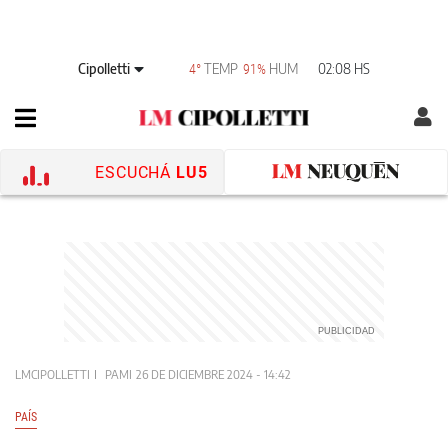
Cipolletti
TEMP
HUM
02:08 HS
4°
91%
ESCUCHÁ
LU5
LMCIPOLLETTI
PAMI
26 DE DICIEMBRE 2024 - 14:42
PAÍS