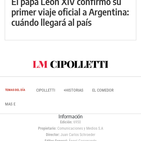
El papa León XIV confirmó su
primer viaje oficial a Argentina:
cuándo llegará al país
CIPOLLETTI
+HISTORIAS
EL COMEDOR
TEMAS DEL DÍA
MAS E
Información
Edición:
6950
Propietario:
Comunicaciones y Medios S.A
Director:
Juan Carlos Schroeder