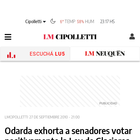
Cipolletti
TEMP
HUM
23:17 HS
6°
58%
ESCUCHÁ
LU5
LMCIPOLLETTI
27 DE SEPTIEMBRE 2010 - 21:00
Odarda exhorta a senadores votar