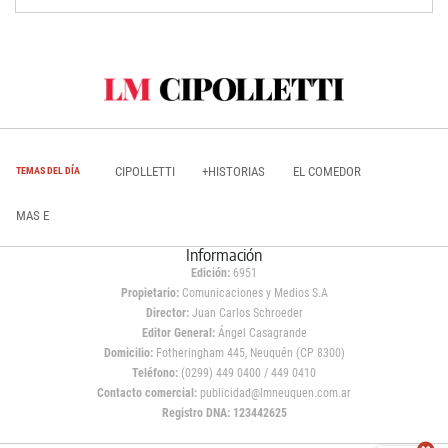
CIPOLLETTI
+HISTORIAS
EL COMEDOR
TEMAS DEL DÍA
MAS E
Información
Edición:
6951
Propietario:
Comunicaciones y Medios S.A
Director:
Juan Carlos Schroeder
Editor General:
Ángel Casagrande
Domicilio:
Fotheringham 445, Neuquén (CP 8300)
Teléfono:
(0299) 449 0400 / 449 0410
Contacto comercial:
publicidad@lmneuquen.com.ar
Registro DNA: 123442625