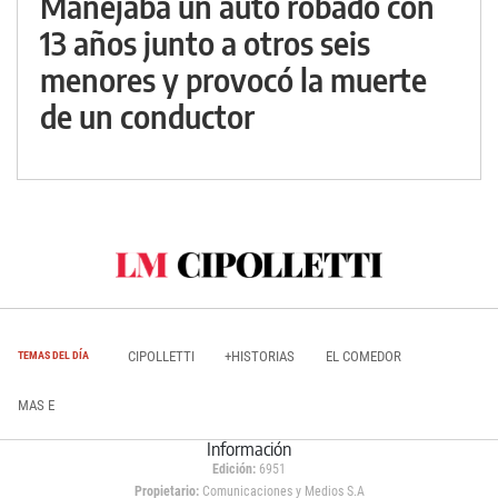
Manejaba un auto robado con
13 años junto a otros seis
menores y provocó la muerte
de un conductor
CIPOLLETTI
+HISTORIAS
EL COMEDOR
TEMAS DEL DÍA
MAS E
Información
Edición:
6951
Propietario:
Comunicaciones y Medios S.A