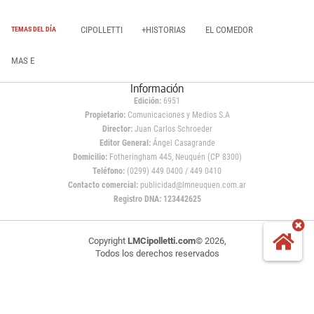
CIPOLLETTI
+HISTORIAS
EL COMEDOR
TEMAS DEL DÍA
MAS E
Información
Edición:
6951
Propietario:
Comunicaciones y Medios S.A
Director:
Juan Carlos Schroeder
Editor General:
Ángel Casagrande
Domicilio:
Fotheringham 445, Neuquén (CP 8300)
Teléfono:
(0299) 449 0400 / 449 0410
Contacto comercial:
publicidad@lmneuquen.com.ar
Registro DNA: 123442625
Copyright
LMCipolletti.com
© 2026,
Todos los derechos reservados