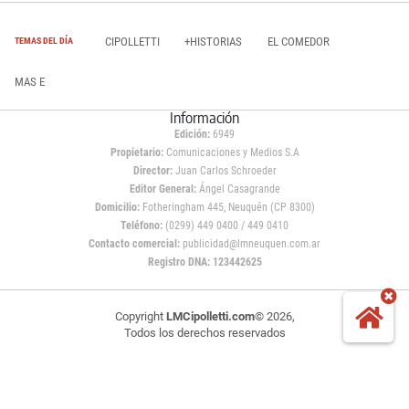
CIPOLLETTI
+HISTORIAS
EL COMEDOR
TEMAS DEL DÍA
MAS E
Información
Edición:
6949
Propietario:
Comunicaciones y Medios S.A
Director:
Juan Carlos Schroeder
Editor General:
Ángel Casagrande
Domicilio:
Fotheringham 445, Neuquén (CP 8300)
Teléfono:
(0299) 449 0400 / 449 0410
Contacto comercial:
publicidad@lmneuquen.com.ar
Registro DNA: 123442625
Copyright
LMCipolletti.com
© 2026,
Todos los derechos reservados