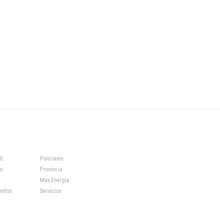
ti
Policiales
s
Provincia
Más Energía
entos
Servicios