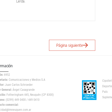
Lerda.
Página siguiente
ormación
ón:
6952
etario:
Comunicaciones y Medios S.A
Cipollet
tor:
Juan Carlos Schroeder
Deporte
r General:
Ángel Casagrande
País
ilio:
Fotheringham 445, Neuquén (CP 8300)
Suplem
ono:
(0299) 449 0400 / 449 0410
acto comercial:
icidad@lmneuquen.com.ar