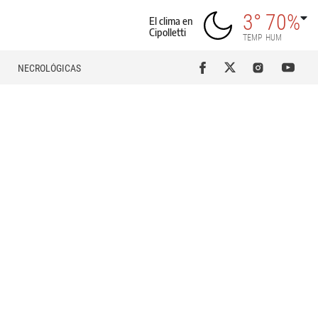
3°
70%
El clima en
Cipolletti
TEMP
HUM
NECROLÓGICAS