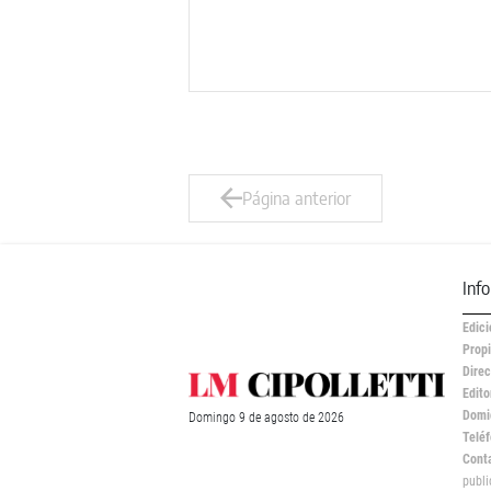
Página anterior
Inf
Edici
Propi
Direc
Edito
Domic
Domingo
9 de
agosto
de 2026
Teléf
Cont
publ