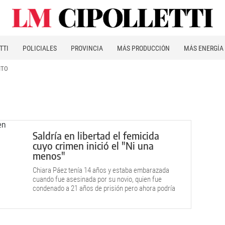
TTI
POLICIALES
PROVINCIA
MÁS PRODUCCIÓN
MÁS ENERGÍA
ITO
Saldría en libertad el femicida
cuyo crimen inició el "Ni una
menos"
Chiara Páez tenía 14 años y estaba embarazada
cuando fue asesinada por su novio, quien fue
condenado a 21 años de prisión pero ahora podría
esquivar su condena.