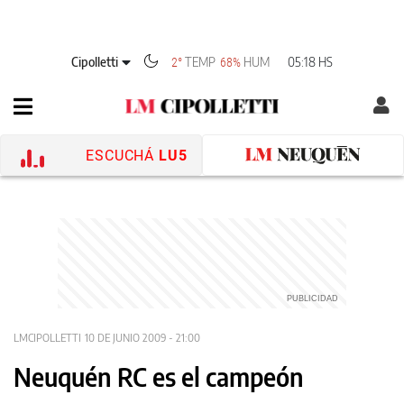
Cipolletti
TEMP
HUM
05:18 HS
2°
68%
ESCUCHÁ
LU5
LMCIPOLLETTI
10 DE JUNIO 2009 - 21:00
Neuquén RC es el campeón