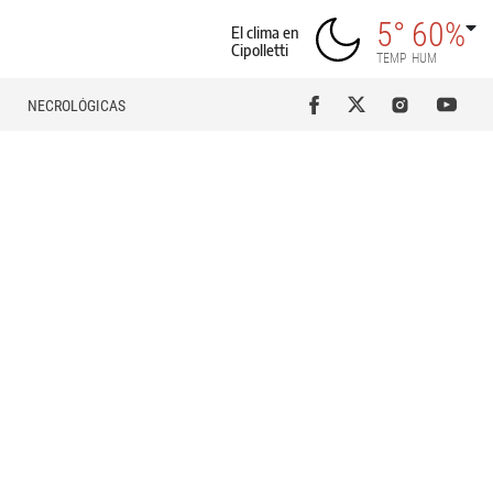
5°
60%
El clima en
Cipolletti
TEMP
HUM
NECROLÓGICAS