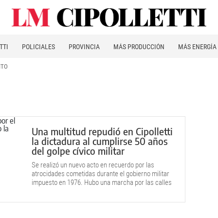
TTI
POLICIALES
PROVINCIA
MÁS PRODUCCIÓN
MÁS ENERGÍA
ITO
Una multitud repudió en Cipolletti
la dictadura al cumplirse 50 años
del golpe cívico militar
Se realizó un nuevo acto en recuerdo por las
atrocidades cometidas durante el gobierno militar
impuesto en 1976. Hubo una marcha por las calles
céntricas de la ciudad.