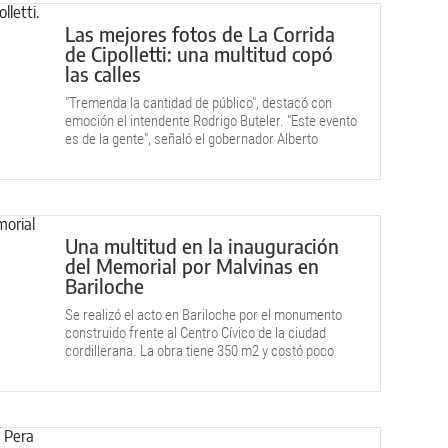
Las mejores fotos de La Corrida
de Cipolletti: una multitud copó
las calles
"Tremenda la cantidad de público", destacó con
emoción el intendente Rodrigo Buteler. "Este evento
es de la gente", señaló el gobernador Alberto
Weretilneck. Postales de una noche única.
Una multitud en la inauguración
del Memorial por Malvinas en
Bariloche
Se realizó el acto en Bariloche por el monumento
construido frente al Centro Cívico de la ciudad
cordillerana. La obra tiene 350 m2 y costó poco
más de $223 millones.