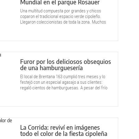
Mundial en el parque Rosauer
Una multitud compuesta por grandes y chicos
coparon el tradicional espacio verde cipoleño.
Llegaron coleccionistas de toda la zona. Muchos
festejaron que completaron los álbumes.
Furor por los deliciosos obsequios
de una hamburguesería
El local de Brentana 163 cumplió tres meses y lo
festejó con un especial agasajo a sus clientes:
regaló cientos de hamburguesas. A pesar del frío
de este domingo, hubo largas colas para recibir la
atención.
La Corrida: reviví en imágenes
todo el color de la fiesta cipoleña