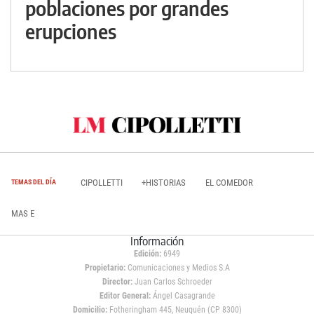
poblaciones por grandes
erupciones
CIPOLLETTI
+HISTORIAS
EL COMEDOR
TEMAS DEL DÍA
MAS E
Información
Edición:
6949
Propietario:
Comunicaciones y Medios S.A
Director:
Juan Carlos Schroeder
Editor General:
Ángel Casagrande
Domicilio:
Fotheringham 445, Neuquén (CP 8300)