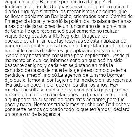
viajan en julio a Bariloche por miedo a la gripe”, el
tradicional diario del Uruguay consignó la problemática.
El
diario uruguayo sintetizó los mecanismos de control que
se llevan adelante en Bariloche, orientados por el Comité de
Emergencia local y recordó la polémica instalada semanas
atrás por declaraciones de un funcionario de la provincia
de Santa Fé que recomendó públicamente no realizar
viajas de egresados a Río Negro.
En Uruguay los
operadores afirman que las reservas se están aplazando
para meses posteriores al invierno.
Jorge Martínez también
ha tenido casos de clientes que aplazaron sus salidas.
"Ahora hay bastantes consultas para septiembre. Desde el
momento en que los informes señalan que acá ha sido
bastante benigno, y cada vez se distancian más la
cantidad de casos de muerte, la gente es como que le ha
perdido el miedo", indicó.
La agencia de turismo Domcar
dijo que el temor al contagio no ha incidido en las reservas.
"Ha sido un poco mejor que en los últimos años. Hay
mucha consulta y mucha precaución por la gripe, pero no
ha sido un tema de cancelaciones. En la parte estudiantil,
algún padre ha suspendido para más adelante, pero fue
poco y nada. Nosotros trabajamos mucho con Bariloche y
por suerte hemos colocado todo lo que teníamos", declaró
un portavoz de la agencia.