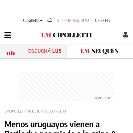
Cipolletti
TEMP
HUM
06:37 HS
5°
84%
ESCUCHÁ
LU5
LMCIPOLLETTI
18 DE JUNIO 2009 - 21:00
Menos uruguayos vienen a