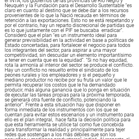
el INTA, los gobiernos de las provincias de Río Negro y
Neuquén y la Fundación para el Desarrollo Sustentable “es
claro en cuanto al destino que se debe dar a los recursos
provenientes de lo que la Nació recauda en términos de
retención a las exportaciones. Esto no se está respetando y
por el contrario, hay un reparto discrecional de partidas que
es lo que justamente con el PIF se buscaba erradicar”.
Consideró que el plan “es un instrumento ideal para
generar previsibilidad en la actividad en base a políticas de
Estado concertadas, para fortalecer el negocio para todos
los integrantes del sector, para aspirar a una mayor
competitividad, sin descuidar un elemento importantísimo
a tener en cuenta que es la equidad”.
“Si no hay equidad,
rota la armonía al interior del sector se produce el conflicto.
Hay un conflicto no resuelto entre el sindicato de los
peones rurales y los empleadores y si el pequeño y
mediano productor no recibe por su fruta un valor que le
permita recuperar los costos que le ha demandado
producir, más alguna ganancia que lo ponga en situación
de ejecutar las tareas propias para la próxima temporada,
se generará otra fuente de conflicto, potenciando la
anterior”.
Frente a esta situación hay que disponer en
forma inmediata de los instrumentos con los que se
cuentan para evitar estos escenarios y un instrumento para
ello es el plan integral, hace falta la decisión política para
que esta herramienta se utilice tal como fue concebida
para transformar la realidad y principalmente para tejer
redes que sostengan a los más débiles que son los