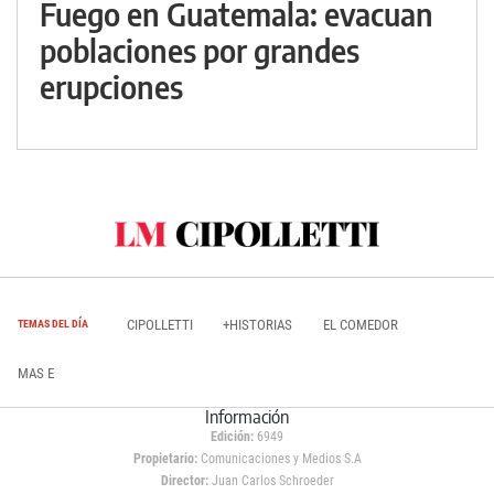
Fuego en Guatemala: evacuan
poblaciones por grandes
erupciones
CIPOLLETTI
+HISTORIAS
EL COMEDOR
TEMAS DEL DÍA
MAS E
Información
Edición:
6949
Propietario:
Comunicaciones y Medios S.A
Director:
Juan Carlos Schroeder