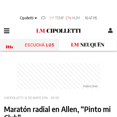
Cipolletti
TEMP
HUM
16:47 HS
11°
27%
ESCUCHÁ
LU5
LMCIPOLLETTI
14 DE MAYO 2014 - 00:00
Maratón radial en Allen, “Pinto mi