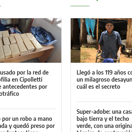
cusado por la red de
Llegó a los 119 años c
ilia en Cipolletti
un milagroso desayun
e antecedentes por
cuál es el secreto
otráfico
Super-adobe: una cas
 por un robo a mano
bajo tierra y el techo
da y quedó preso por
verde, con una origina