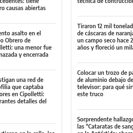
cedentes: tiene
técnica de contrucció
ro causas abiertas
Tiraron 12 mil tonela
ento asalto en el
de cáscaras de naranj
io Obrero de
un campo seco hace 
lletti: una menor fue
años y floreció un mi
azada y encerrada
Colocar un trozo de p
stigan una red de
de aluminio debajo de
filia que captaba
televisor: para qué si
res en Cipolletti:
este truco
rantes detalles del
Sorprendente hallazg
las "Cataratas de san