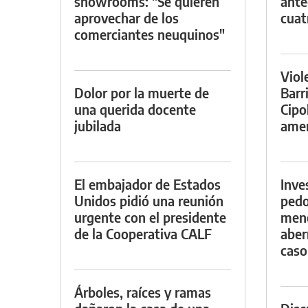
showrooms: "Se quieren
ante
aprovechar de los
cuat
comerciantes neuquinos"
Viol
Dolor por la muerte de
Barr
una querida docente
Cipo
jubilada
amen
El embajador de Estados
Inve
Unidos pidió una reunión
pedo
urgente con el presidente
meno
de la Cooperativa CALF
aber
caso
Árboles, raíces y ramas