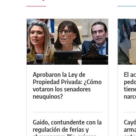
Aprobaron la Ley de
El a
Propiedad Privada: ¿Cómo
pedof
votaron los senadores
tien
neuquinos?
narc
Gaido, contundente con la
Cayó
regulación de ferias y
arma