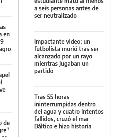
n
estudiante mató al menos
a seis personas antes de
ser neutralizado
das
a en
29
Impactante video: un
lagro
futbolista murió tras ser
alcanzado por un rayo
mientras jugaban un
partido
apel
l
rve
Tras 55 horas
ininterrumpidas dentro
del agua y cuatro intentos
fallidos, cruzó el mar
o de
Báltico e hizo historia
gre"