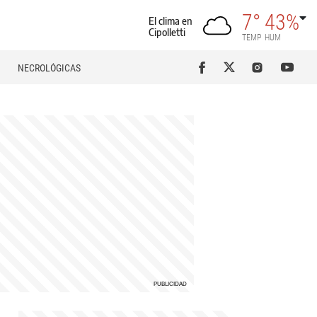
7°
43%
El clima en
Cipolletti
TEMP
HUM
NECROLÓGICAS