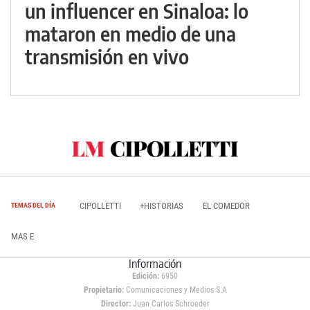
un influencer en Sinaloa: lo
mataron en medio de una
transmisión en vivo
CIPOLLETTI
+HISTORIAS
EL COMEDOR
TEMAS DEL DÍA
MAS E
Información
Edición:
6950
Propietario:
Comunicaciones y Medios S.A
Director:
Juan Carlos Schroeder