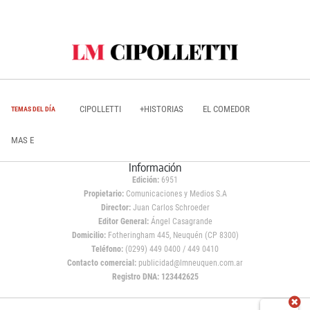
CIPOLLETTI
+HISTORIAS
EL COMEDOR
TEMAS DEL DÍA
MAS E
Información
Edición:
6951
Propietario:
Comunicaciones y Medios S.A
Director:
Juan Carlos Schroeder
Editor General:
Ángel Casagrande
Domicilio:
Fotheringham 445, Neuquén (CP 8300)
Teléfono:
(0299) 449 0400 / 449 0410
Contacto comercial:
publicidad@lmneuquen.com.ar
Registro DNA: 123442625