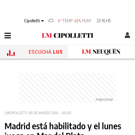
Cipolletti
TEMP
HUM
23:16 HS
6°
45%
ESCUCHÁ
LU5
LMCIPOLLETTI
08 DE MARZO 2014 - 00:00
Madrid está habilitado y el lunes