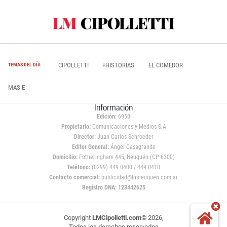
CIPOLLETTI
+HISTORIAS
EL COMEDOR
TEMAS DEL DÍA
MAS E
Información
Edición:
6950
Propietario:
Comunicaciones y Medios S.A
Director:
Juan Carlos Schroeder
Editor General:
Ángel Casagrande
Domicilio:
Fotheringham 445, Neuquén (CP 8300)
Teléfono:
(0299) 449 0400 / 449 0410
Contacto comercial:
publicidad@lmneuquen.com.ar
Registro DNA: 123442625
Copyright
LMCipolletti.com
© 2026,
Todos los derechos reservados