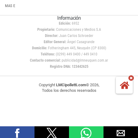
MAS E
Información
Edición:
6952
Propietario:
Comunicaciones y Medios S.A
Director:
Juan Carlos Schroeder
Editor General:
Ángel Casagrande
Domicilio:
Fotheringham 445, Neuquén (CP 8300)
Teléfono:
(0299) 449 0400 / 449 0410
Contacto comercial:
publicidad@lmneuquen.com.ar
Registro DNA: 123442625
Copyright
LMCipolletti.com
© 2026,
Todos los derechos reservados