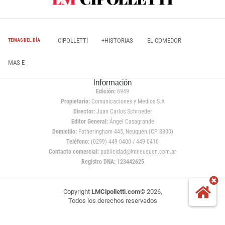
CIPOLLETTI
+HISTORIAS
EL COMEDOR
TEMAS DEL DÍA
MAS E
Información
Edición:
6949
Propietario:
Comunicaciones y Medios S.A
Director:
Juan Carlos Schroeder
Editor General:
Ángel Casagrande
Domicilio:
Fotheringham 445, Neuquén (CP 8300)
Teléfono:
(0299) 449 0400 / 449 0410
Contacto comercial:
publicidad@lmneuquen.com.ar
Registro DNA: 123442625
Copyright
LMCipolletti.com
© 2026,
Todos los derechos reservados