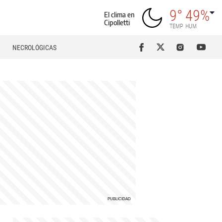
9°
49%
El clima en
Cipolletti
TEMP
HUM
NECROLÓGICAS