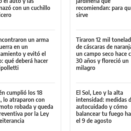
ó el auto y las
jardinería que
azó con un cuchillo
recomiendan: para qu
icero
sirve
ncontraron un arma
Tiraron 12 mil tonela
uerra en un
de cáscaras de naranj
namiento y evitó el
un campo seco hace c
io: qué deberá hacer
30 años y floreció un
polletti
milagro
én cumplió los 18
El Sol, Leo y la alta
, lo atraparon con
intensidad: medidas 
moto robada y queda
autocuidado y cómo
reventiva por la Ley
balancear tu fuego h
eiterancia
el 9 de agosto