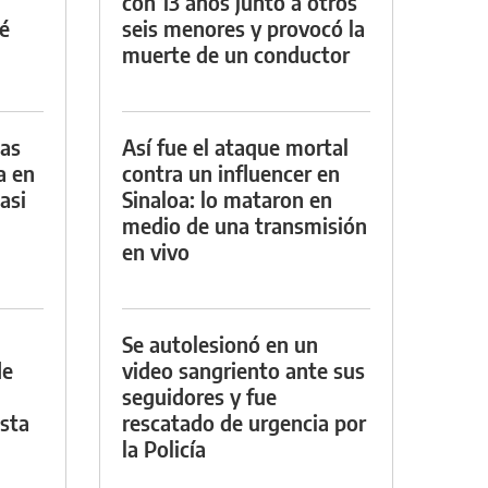
con 13 años junto a otros
é
seis menores y provocó la
muerte de un conductor
das
Así fue el ataque mortal
a en
contra un influencer en
asi
Sinaloa: lo mataron en
medio de una transmisión
en vivo
Se autolesionó en un
de
video sangriento ante sus
seguidores y fue
asta
rescatado de urgencia por
la Policía