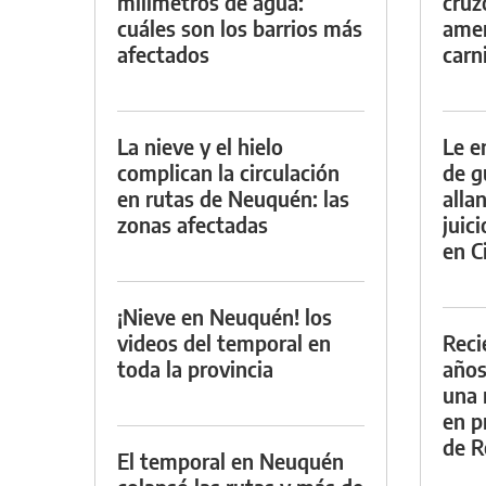
milímetros de agua:
cruz
cuáles son los barrios más
amen
afectados
carn
La nieve y el hielo
Le e
complican la circulación
de g
en rutas de Neuquén: las
alla
zonas afectadas
juic
en Ci
¡Nieve en Neuquén! los
videos del temporal en
Reci
toda la provincia
años
una 
en p
de R
El temporal en Neuquén