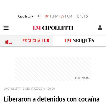
Cipolletti
TEMP
HUM
15:18 HS
10°
45%
ESCUCHÁ
LU5
LMCIPOLLETTI
12 DE MARZO 2014 - 00:00
Liberaron a detenidos con cocaína