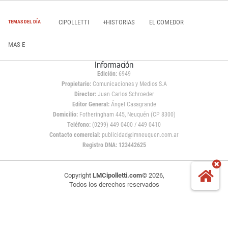
CIPOLLETTI
+HISTORIAS
EL COMEDOR
TEMAS DEL DÍA
MAS E
Información
Edición:
6949
Propietario:
Comunicaciones y Medios S.A
Director:
Juan Carlos Schroeder
Editor General:
Ángel Casagrande
Domicilio:
Fotheringham 445, Neuquén (CP 8300)
Teléfono:
(0299) 449 0400 / 449 0410
Contacto comercial:
publicidad@lmneuquen.com.ar
Registro DNA: 123442625
Copyright
LMCipolletti.com
© 2026,
Todos los derechos reservados