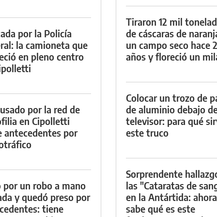
Tiraron 12 mil tonela
ada por la Policía
de cáscaras de naranj
ral: la camioneta que
un campo seco hace 
eció en pleno centro
años y floreció un mi
polletti
Colocar un trozo de p
cusado por la red de
de aluminio debajo de
ilia en Cipolletti
televisor: para qué si
e antecedentes por
este truco
otráfico
Sorprendente hallazg
 por un robo a mano
las "Cataratas de san
da y quedó preso por
en la Antártida: ahora
cedentes: tiene
sabe qué es este