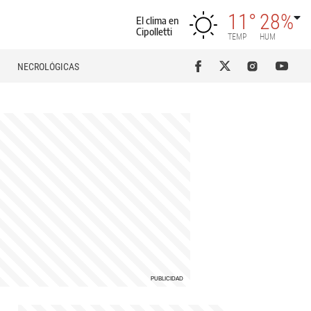
11°
28%
El clima en
Cipolletti
TEMP
HUM
NECROLÓGICAS