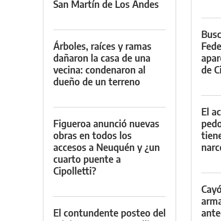
San Martín de Los Andes
Busc
Árboles, raíces y ramas
Fede
dañaron la casa de una
apar
vecina: condenaron al
de Ci
dueño de un terreno
El a
Figueroa anunció nuevas
pedof
obras en todos los
tien
accesos a Neuquén y ¿un
narc
cuarto puente a
Cipolletti?
Cayó
arma
El contundente posteo del
ante