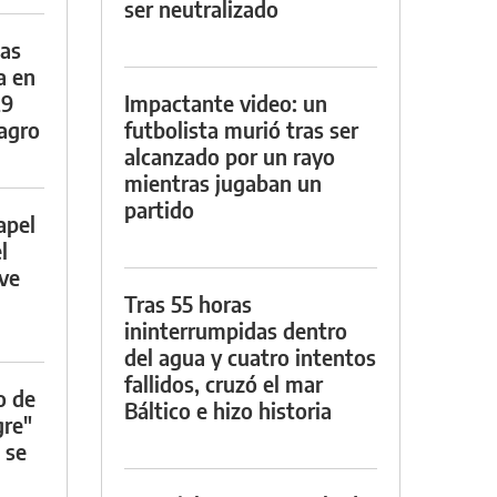
ser neutralizado
das
a en
29
Impactante video: un
lagro
futbolista murió tras ser
alcanzado por un rayo
mientras jugaban un
partido
apel
l
rve
Tras 55 horas
ininterrumpidas dentro
del agua y cuatro intentos
fallidos, cruzó el mar
o de
Báltico e hizo historia
gre"
 se