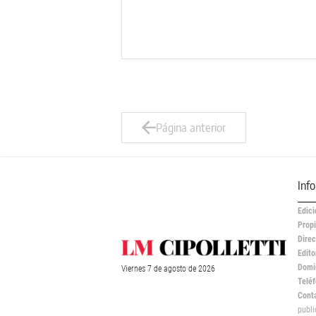
Página anterior
Inf
Edici
Propi
Direc
Edito
Domic
Viernes
7 de
agosto
de 2026
Teléf
Cont
publ