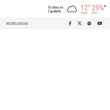
12°
29%
El clima en
Cipolletti
TEMP
HUM
NECROLÓGICAS