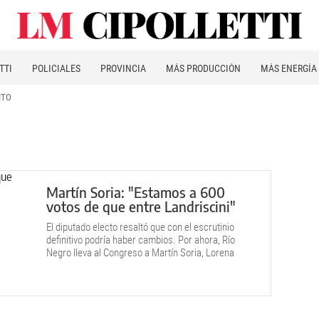
TTI
POLICIALES
PROVINCIA
MÁS PRODUCCIÓN
MÁS ENERGÍA
ITO
Martín Soria: "Estamos a 600
votos de que entre Landriscini"
El diputado electo resaltó que con el escrutinio
definitivo podría haber cambios. Por ahora, Río
Negro lleva al Congreso a Martín Soria, Lorena
Villaverde y a Sergio Capozzi.