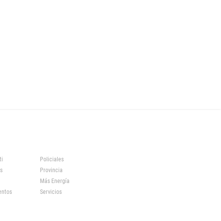
ti
Policiales
s
Provincia
Más Energía
entos
Servicios