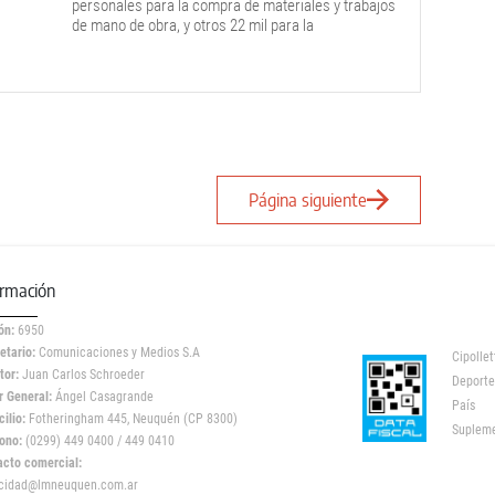
personales para la compra de materiales y trabajos
de mano de obra, y otros 22 mil para la
construcción de viviendas nuevas de hasta 60
metros cuadrados de superficie en lote propio.
Página siguiente
ormación
ón:
6950
etario:
Comunicaciones y Medios S.A
Cipollet
tor:
Juan Carlos Schroeder
Deporte
r General:
Ángel Casagrande
País
ilio:
Fotheringham 445, Neuquén (CP 8300)
Suplem
ono:
(0299) 449 0400 / 449 0410
acto comercial:
icidad@lmneuquen.com.ar