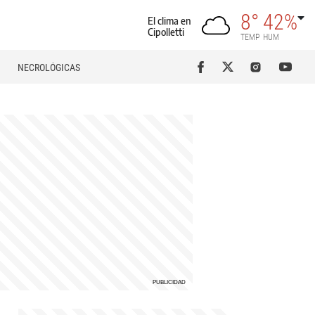
8°
42%
El clima en
Cipolletti
TEMP
HUM
NECROLÓGICAS