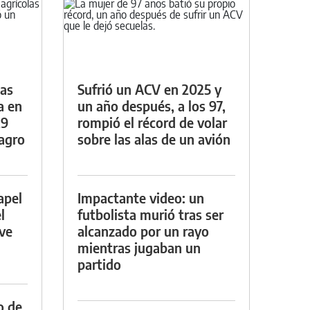
das
Sufrió un ACV en 2025 y
a en
un año después, a los 97,
29
rompió el récord de volar
lagro
sobre las alas de un avión
apel
Impactante video: un
l
futbolista murió tras ser
rve
alcanzado por un rayo
mientras jugaban un
partido
o de