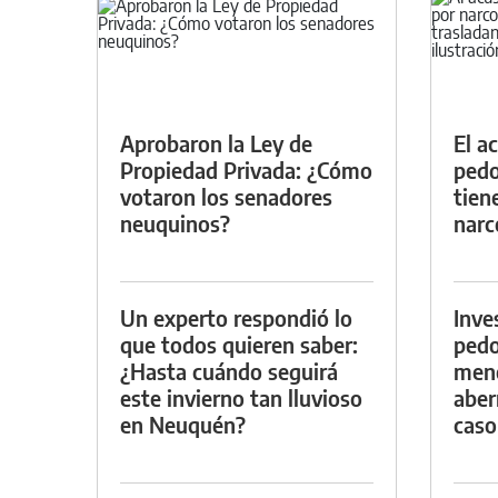
Aprobaron la Ley de
El a
Propiedad Privada: ¿Cómo
pedof
votaron los senadores
tien
neuquinos?
narc
Un experto respondió lo
Inve
que todos quieren saber:
pedo
¿Hasta cuándo seguirá
meno
este invierno tan lluvioso
aber
en Neuquén?
caso