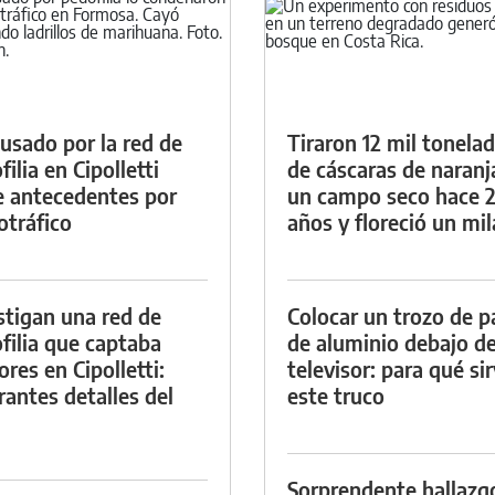
cusado por la red de
Tiraron 12 mil tonela
ilia en Cipolletti
de cáscaras de naranj
e antecedentes por
un campo seco hace 
otráfico
años y floreció un mi
stigan una red de
Colocar un trozo de p
filia que captaba
de aluminio debajo de
res en Cipolletti:
televisor: para qué si
rantes detalles del
este truco
Sorprendente hallazg