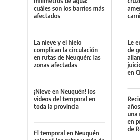
milímetros de agua:
cruz
cuáles son los barrios más
amen
afectados
carn
La nieve y el hielo
Le e
complican la circulación
de g
en rutas de Neuquén: las
alla
zonas afectadas
juic
en Ci
¡Nieve en Neuquén! los
videos del temporal en
Reci
toda la provincia
años
una 
en p
de R
El temporal en Neuquén