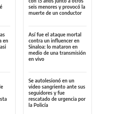
con 13 años junto a otros
é
seis menores y provocó la
muerte de un conductor
das
Así fue el ataque mortal
a en
contra un influencer en
asi
Sinaloa: lo mataron en
medio de una transmisión
en vivo
Se autolesionó en un
de
video sangriento ante sus
seguidores y fue
asta
rescatado de urgencia por
la Policía