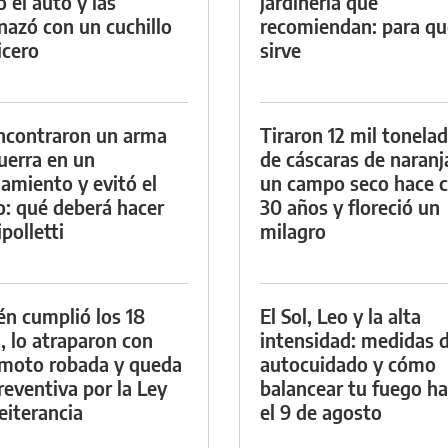
ó el auto y las
jardinería que
azó con un cuchillo
recomiendan: para qu
icero
sirve
ncontraron un arma
Tiraron 12 mil tonela
uerra en un
de cáscaras de naranj
namiento y evitó el
un campo seco hace c
io: qué deberá hacer
30 años y floreció un
polletti
milagro
én cumplió los 18
El Sol, Leo y la alta
, lo atraparon con
intensidad: medidas 
moto robada y queda
autocuidado y cómo
reventiva por la Ley
balancear tu fuego h
eiterancia
el 9 de agosto