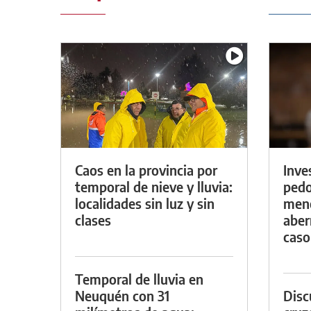
Caos en la provincia por
Inve
temporal de nieve y lluvia:
pedo
localidades sin luz y sin
meno
clases
aber
caso
Temporal de lluvia en
Neuquén con 31
Discu