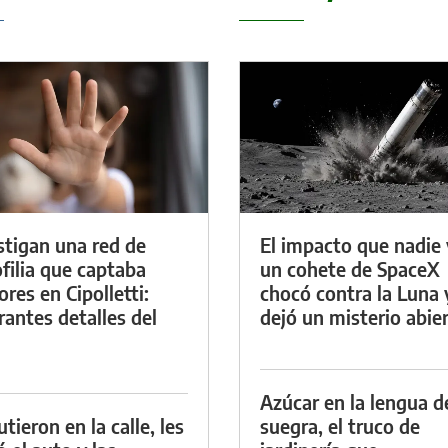
stigan una red de
El impacto que nadie 
filia que captaba
un cohete de SpaceX
res en Cipolletti:
chocó contra la Luna 
rantes detalles del
dejó un misterio abie
Azúcar en la lengua d
tieron en la calle, les
suegra, el truco de