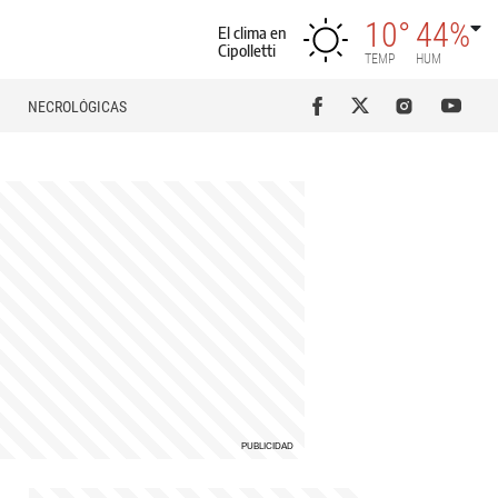
10°
44%
El clima en
Cipolletti
TEMP
HUM
NECROLÓGICAS