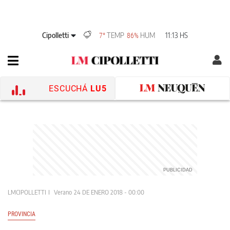
Cipolletti
TEMP
HUM
11:13 HS
7°
86%
ESCUCHÁ
LU5
LMCIPOLLETTI
Verano
24 DE ENERO 2018 - 00:00
PROVINCIA