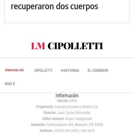
recuperaron dos cuerpos
CIPOLLETTI
+HISTORIAS
EL COMEDOR
TEMAS DEL DÍA
MAS E
Información
Edición:
6948
Propietario:
Comunicaciones y Medios S.A
Director:
Juan Carlos Schroeder
Editor General:
Ángel Casagrande
Domicilio:
Fotheringham 445, Neuquén (CP 8300)
Teléfono:
(0299) 449 0400 / 449 0410