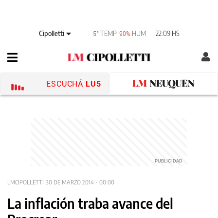
Cipolletti
TEMP
HUM
22:09 HS
5°
90%
ESCUCHÁ
LU5
LMCIPOLLETTI
30 DE MARZO 2014 - 00:00
La inflación traba avance del