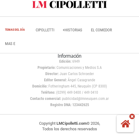
CIPOLLETTI
+HISTORIAS
EL COMEDOR
TEMAS DEL DÍA
MAS E
Información
Edición:
6949
Propietario:
Comunicaciones y Medios S.A
Director:
Juan Carlos Schroeder
Editor General:
Ángel Casagrande
Domicilio:
Fotheringham 445, Neuquén (CP 8300)
Teléfono:
(0299) 449 0400 / 449 0410
Contacto comercial:
publicidad@lmneuquen.com.ar
Registro DNA: 123442625
Copyright
LMCipolletti.com
© 2026,
Todos los derechos reservados