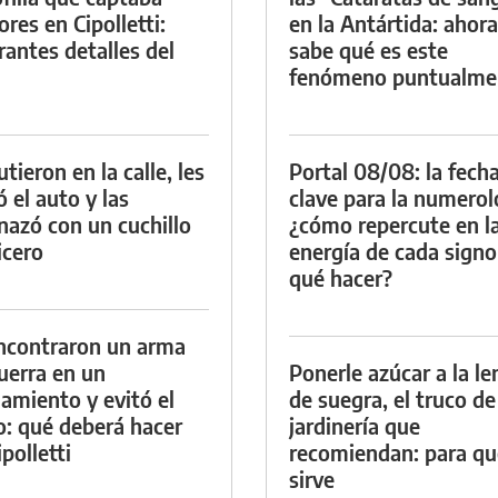
res en Cipolletti:
en la Antártida: ahora
rantes detalles del
sabe qué es este
fenómeno puntualme
tieron en la calle, les
Portal 08/08: la fech
ó el auto y las
clave para la numerol
azó con un cuchillo
¿cómo repercute en l
icero
energía de cada signo
qué hacer?
ncontraron un arma
uerra en un
Ponerle azúcar a la l
namiento y evitó el
de suegra, el truco de
io: qué deberá hacer
jardinería que
polletti
recomiendan: para qu
sirve