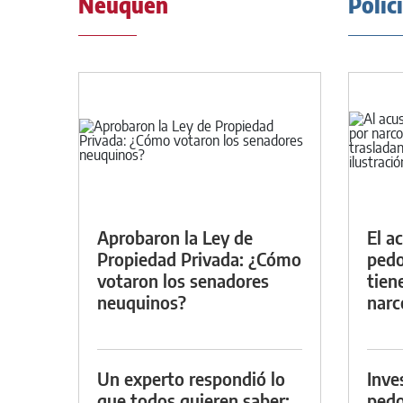
Neuquén
Polic
Aprobaron la Ley de
El a
Propiedad Privada: ¿Cómo
pedof
votaron los senadores
tien
neuquinos?
narc
Un experto respondió lo
Inve
que todos quieren saber:
pedo