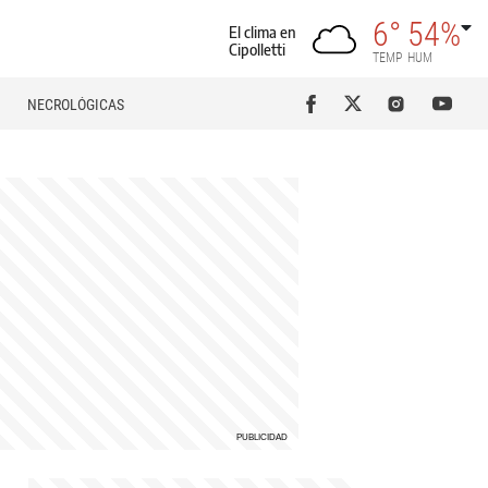
6°
54%
El clima en
Cipolletti
TEMP
HUM
NECROLÓGICAS