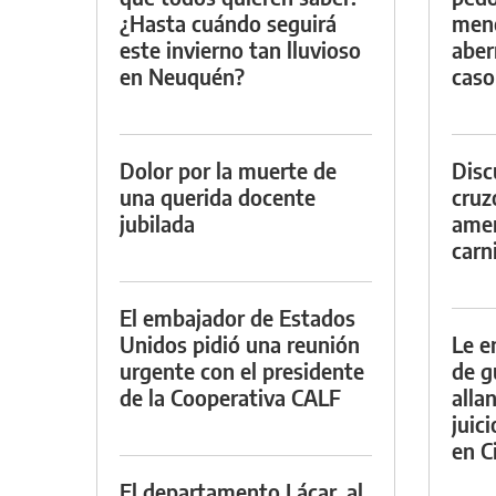
¿Hasta cuándo seguirá
meno
este invierno tan lluvioso
aber
en Neuquén?
caso
Dolor por la muerte de
Discu
una querida docente
cruz
jubilada
amen
carn
El embajador de Estados
Unidos pidió una reunión
Le e
urgente con el presidente
de g
de la Cooperativa CALF
alla
juic
en Ci
El departamento Lácar, al