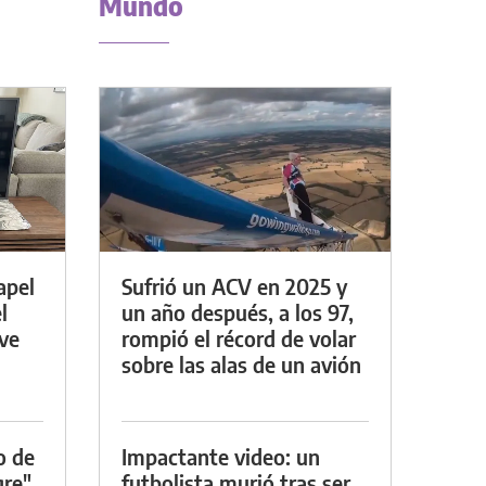
Mundo
apel
Sufrió un ACV en 2025 y
l
un año después, a los 97,
rve
rompió el récord de volar
sobre las alas de un avión
o de
Impactante video: un
gre"
futbolista murió tras ser