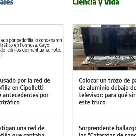
iales
Ciencia y Vida
cusado por la red de
Colocar un trozo de p
ilia en Cipolletti
de aluminio debajo de
e antecedentes por
televisor: para qué si
otráfico
este truco
stigan una red de
Sorprendente hallazg
filia que captaba
las "Cataratas de san