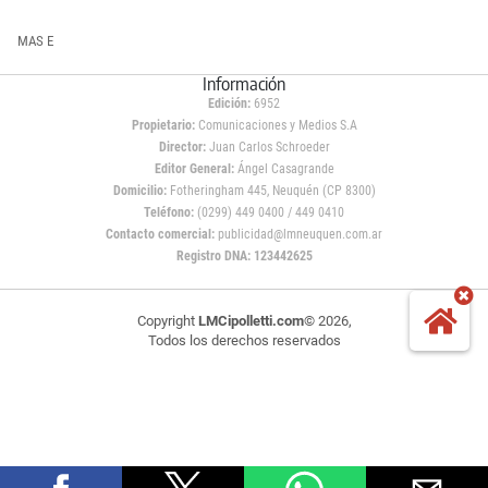
MAS E
Información
Edición:
6952
Propietario:
Comunicaciones y Medios S.A
Director:
Juan Carlos Schroeder
Editor General:
Ángel Casagrande
Domicilio:
Fotheringham 445, Neuquén (CP 8300)
Teléfono:
(0299) 449 0400 / 449 0410
Contacto comercial:
publicidad@lmneuquen.com.ar
Registro DNA: 123442625
Copyright
LMCipolletti.com
© 2026,
Todos los derechos reservados