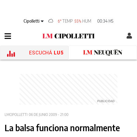
Cipolletti
TEMP
HUM
00:34 HS
6°
55%
ESCUCHÁ
LU5
LMCIPOLLETTI
06 DE JUNIO 2009 - 21:00
La balsa funciona normalmente